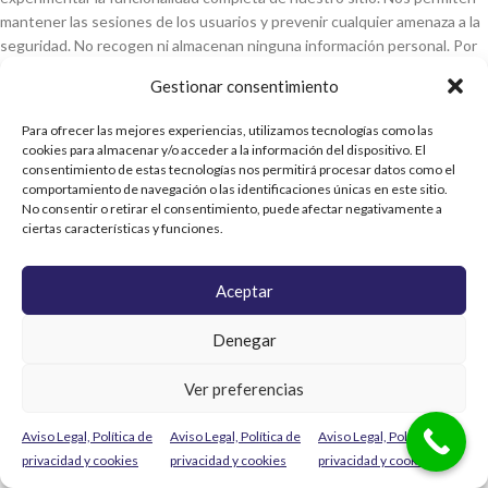
mantener las sesiones de los usuarios y prevenir cualquier amenaza a la
seguridad. No recogen ni almacenan ninguna información personal. Por
ejemplo, estas cookies le permiten iniciar sesión en su cuenta y añadir
Gestionar consentimiento
productos a su cesta, así como realizar el pago de forma segura.
Para ofrecer las mejores experiencias, utilizamos tecnologías como las
Estadísticas:
Estas cookies almacenan información como el número de
cookies para almacenar y/o acceder a la información del dispositivo. El
visitantes del sitio web, el número de visitantes únicos, qué páginas del
consentimiento de estas tecnologías nos permitirá procesar datos como el
sitio web han sido visitadas, el origen de la visita, etc. Estos datos nos
comportamiento de navegación o las identificaciones únicas en este sitio.
No consentir o retirar el consentimiento, puede afectar negativamente a
ayudan a comprender y analizar el rendimiento del sitio web y los
ciertas características y funciones.
aspectos que deben mejorarse.
Funcionales:
Son las cookies que ayudan a ciertas funcionalidades no
Aceptar
esenciales de nuestro sitio web. Estas funcionalidades incluyen la
incrustación de contenidos como vídeos o compartir contenidos del
Denegar
sitio web en plataformas de medios sociales.
Ver preferencias
Preferencias:
Estas cookies nos ayudan a almacenar su configuración y
preferencias de navegación, como las preferencias de idioma, para que
Aviso Legal, Política de
Aviso Legal, Política de
Aviso Legal, Política de
tenga una experiencia mejor y más eficiente en futuras visitas al sitio
privacidad y cookies
privacidad y cookies
privacidad y cookies
web.