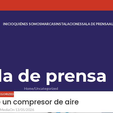
INICIO
QUIÉNES SOMOS
MARCAS
INSTALACIONES
SALA DE PRENSA
AU
la de prensa
Home
Uncategorized
EGORIZED
de un compresor de aire
dMedia
On 13/05/2026