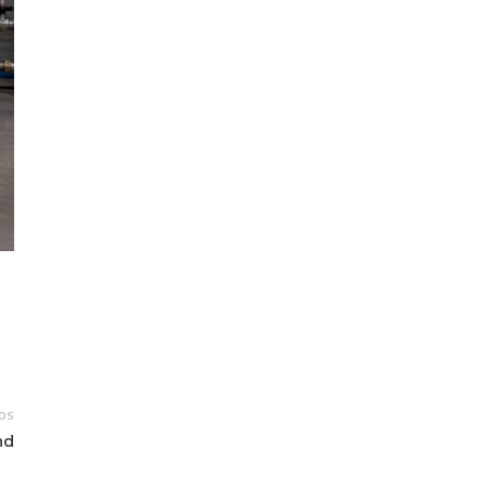
os
nd