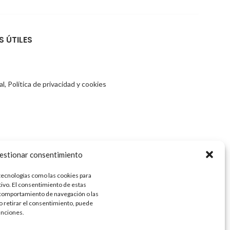
S ÚTILES
l, Política de privacidad y cookies
estionar consentimiento
 tecnologías como las cookies para
tivo. El consentimiento de estas
 comportamiento de navegación o las
 o retirar el consentimiento, puede
unciones.